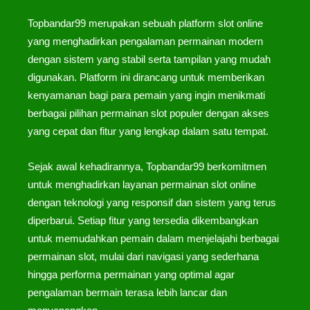
Topbandar99 merupakan sebuah platform slot online
yang menghadirkan pengalaman permainan modern
dengan sistem yang stabil serta tampilan yang mudah
digunakan. Platform ini dirancang untuk memberikan
kenyamanan bagi para pemain yang ingin menikmati
berbagai pilihan permainan slot populer dengan akses
yang cepat dan fitur yang lengkap dalam satu tempat.
Sejak awal kehadirannya, Topbandar99 berkomitmen
untuk menghadirkan layanan permainan slot online
dengan teknologi yang responsif dan sistem yang terus
diperbarui. Setiap fitur yang tersedia dikembangkan
untuk memudahkan pemain dalam menjelajahi berbagai
permainan slot, mulai dari navigasi yang sederhana
hingga performa permainan yang optimal agar
pengalaman bermain terasa lebih lancar dan