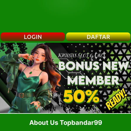
LOGIN
DAFTAR
About Us Topbandar99